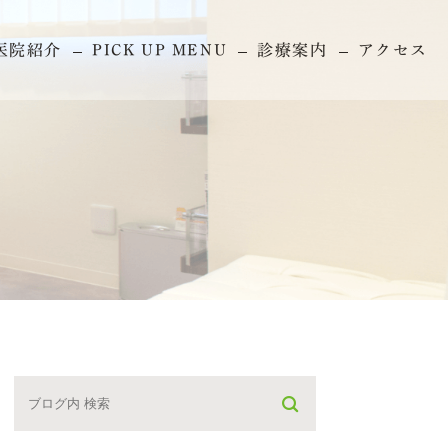
医院紹介
PICK UP MENU
診療案内
アクセス
セレック治療
審美治療
歯周病
根管治療
矯正歯科
インプラント
一般歯科