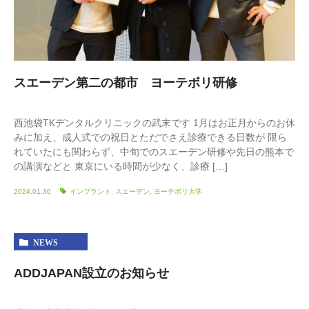
スエーデン第二の都市 ヨーテボリ研修
西池袋TKデンタルクリニックの武末です 1月はお正月からのお休
みに加え、成人式での祝日とただでさえ診療できる日数が 限ら
れていたにも関わらず、中旬でのスエーデン研修や先日の熊本で
の講演などと 東京にいる時間が少なく、診療 […]
2024.01.30
インプラント
,
スエーデン
,
ヨーテボリ大学
NEWS
ADDJAPAN設立のお知らせ