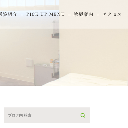
医院紹介
PICK UP MENU
診療案内
アクセス
セレック治療
審美治療
歯周病
根管治療
矯正歯科
インプラント
一般歯科